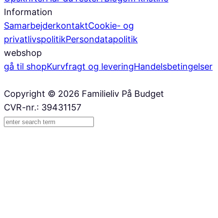
Information
Samarbejder
kontakt
Cookie- og
privatlivspolitik
Persondatapolitik
webshop
gå til shop
Kurv
fragt og levering
Handelsbetingelser
Copyright © 2026 Familieliv På Budget
CVR-nr.: 39431157