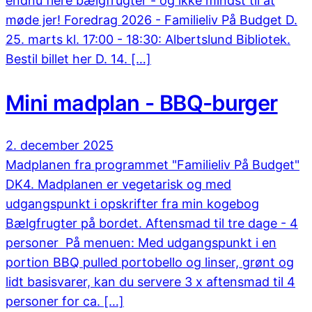
endnu flere bælgfrugter - og ikke mindst til at
møde jer! Foredrag 2026 - Familieliv På Budget D.
25. marts kl. 17:00 - 18:30: Albertslund Bibliotek.
Bestil billet her D. 14. […]
Mini madplan - BBQ-burger
2. december 2025
Madplanen fra programmet "Familieliv På Budget"
DK4. Madplanen er vegetarisk og med
udgangspunkt i opskrifter fra min kogebog
Bælgfrugter på bordet. Aftensmad til tre dage - 4
personer På menuen: Med udgangspunkt i en
portion BBQ pulled portobello og linser, grønt og
lidt basisvarer, kan du servere 3 x aftensmad til 4
personer for ca. […]