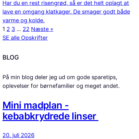
Har du en rest risengrød, så er det helt oplagt at
lave en omgang klatkager. De smager godt både
varme og kolde.
1
2
3
…
22
Næste »
SE alle Opskrifter
BLOG
På min blog deler jeg ud om gode sparetips,
oplevelser for børnefamilier og meget andet.
Mini madplan -
kebabkrydrede linser
20. juli 2026