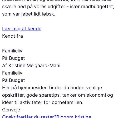
skære ned på vores udgifter - især madbudgettet,
som var løbet lidt løbsk.
Lær mig at kende
Kendt fra
Familieliv
På Budget
Af Kristine Melgaard-Mani
Familieliv
På Budget
Her på hjemmesiden finder du budgetvenlige
opskrifter, gode sparetips, tanker om økonomi og
idéer til aktiviteter for børnefamilien.
Genveje
Opskrifter
Har du rester?
Blog
om kristine