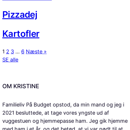
Pizzadej
Kartofler
1
2
3
…
6
Næste »
SE alle
OM KRISTINE
Familieliv På Budget opstod, da min mand og jeg i
2021 besluttede, at tage vores yngste ud af
vuggestuen og hjemmepasse ham. Jeg gik hjemme
med ham i et år, og det betød, at vi var nødt til at