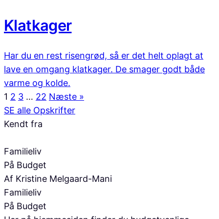
Klatkager
Har du en rest risengrød, så er det helt oplagt at
lave en omgang klatkager. De smager godt både
varme og kolde.
1
2
3
…
22
Næste »
SE alle Opskrifter
Kendt fra
Familieliv
På Budget
Af Kristine Melgaard-Mani
Familieliv
På Budget