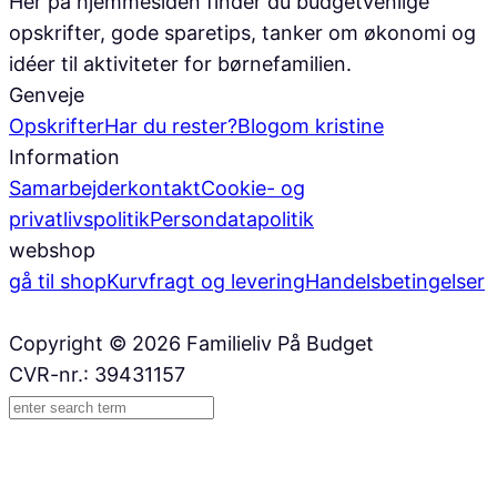
Her på hjemmesiden finder du budgetvenlige
opskrifter, gode sparetips, tanker om økonomi og
idéer til aktiviteter for børnefamilien.
Genveje
Opskrifter
Har du rester?
Blog
om kristine
Information
Samarbejder
kontakt
Cookie- og
privatlivspolitik
Persondatapolitik
webshop
gå til shop
Kurv
fragt og levering
Handelsbetingelser
Copyright © 2026 Familieliv På Budget
CVR-nr.: 39431157