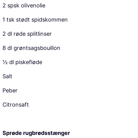
2 spsk olivenolie
1 tsk stødt spidskommen
2 dl røde splitlinser
8 dl grøntsagsbouillon
½ dl piskefløde
Salt
Peber
Citronsaft
Sprøde rugbrødsstænger