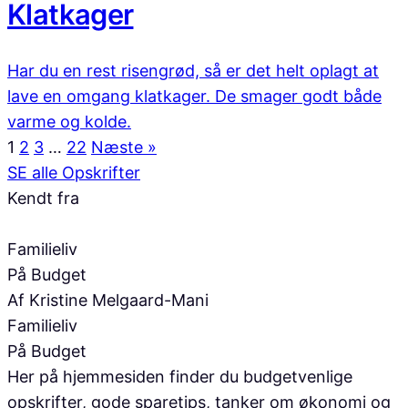
Klatkager
Har du en rest risengrød, så er det helt oplagt at
lave en omgang klatkager. De smager godt både
varme og kolde.
1
2
3
…
22
Næste »
SE alle Opskrifter
Kendt fra
Familieliv
På Budget
Af Kristine Melgaard-Mani
Familieliv
På Budget
Her på hjemmesiden finder du budgetvenlige
opskrifter, gode sparetips, tanker om økonomi og