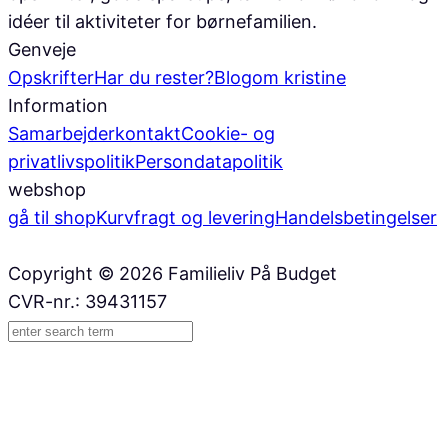
idéer til aktiviteter for børnefamilien.
Genveje
Opskrifter
Har du rester?
Blog
om kristine
Information
Samarbejder
kontakt
Cookie- og
privatlivspolitik
Persondatapolitik
webshop
gå til shop
Kurv
fragt og levering
Handelsbetingelser
Copyright © 2026 Familieliv På Budget
CVR-nr.: 39431157