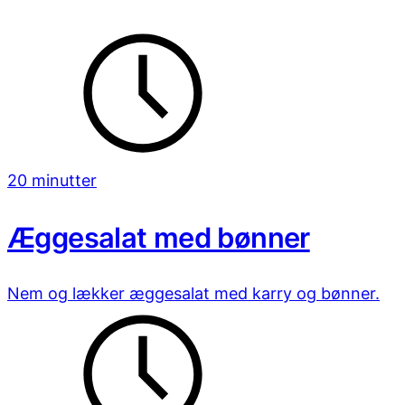
20 minutter
Æggesalat med bønner
Nem og lækker æggesalat med karry og bønner.