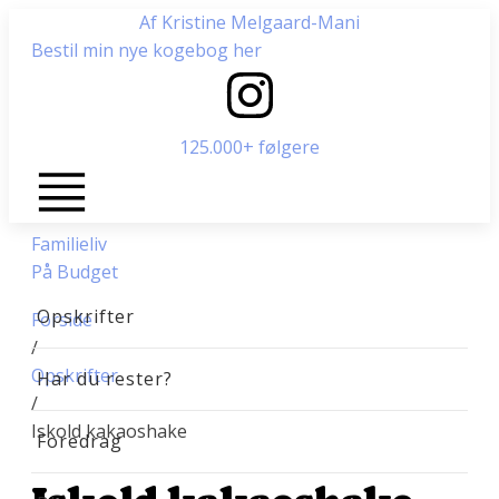
Af Kristine Melgaard-Mani
Bestil min nye kogebog her
125.000+ følgere
Familieliv
På Budget
Opskrifter
Forside
/
Opskrifter
Har du rester?
/
Iskold kakaoshake
Foredrag