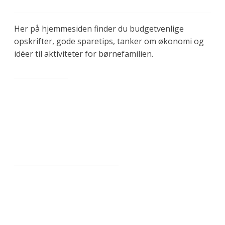
PÅ BUDGET
Her på hjemmesiden finder du budgetvenlige
opskrifter, gode sparetips, tanker om økonomi og
idéer til aktiviteter for børnefamilien.
GENVEJE
OPSKRIFTER
HAR DU RESTER?
BLOG
OM KRISTINE
INFORMATION
SAMARBEJDER
KONTAKT
COOKIE- OG PRIVATLIVSPOLITIK