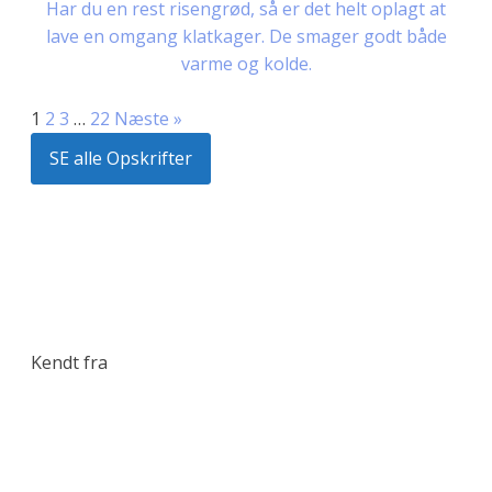
Har du en rest risengrød, så er det helt oplagt at
lave en omgang klatkager. De smager godt både
varme og kolde.
1
2
3
…
22
Næste »
SE alle Opskrifter
Kendt fra