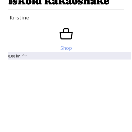
Iskold kakaoshake
Blog
Kristine
Shop
0,00
kr.