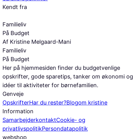
Kendt fra
Familieliv
På Budget
Af Kristine Melgaard-Mani
Familieliv
På Budget
Her på hjemmesiden finder du budgetvenlige
opskrifter, gode sparetips, tanker om økonomi og
idéer til aktiviteter for børnefamilien.
Genveje
Opskrifter
Har du rester?
Blog
om kristine
Information
Samarbejder
kontakt
Cookie- og
privatlivspolitik
Persondatapolitik
webshop