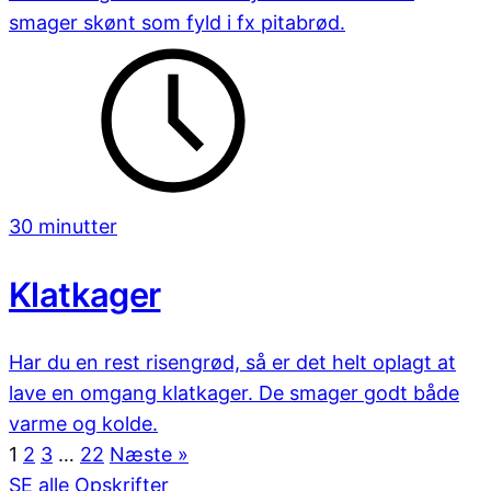
smager skønt som fyld i fx pitabrød.
30 minutter
Klatkager
Har du en rest risengrød, så er det helt oplagt at
lave en omgang klatkager. De smager godt både
varme og kolde.
1
2
3
…
22
Næste »
SE alle Opskrifter