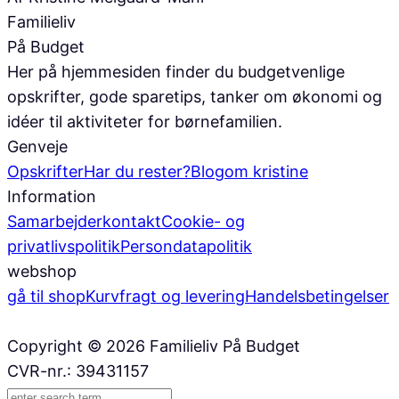
Familieliv
På Budget
Her på hjemmesiden finder du budgetvenlige
opskrifter, gode sparetips, tanker om økonomi og
idéer til aktiviteter for børnefamilien.
Genveje
Opskrifter
Har du rester?
Blog
om kristine
Information
Samarbejder
kontakt
Cookie- og
privatlivspolitik
Persondatapolitik
webshop
gå til shop
Kurv
fragt og levering
Handelsbetingelser
Copyright © 2026 Familieliv På Budget
CVR-nr.: 39431157