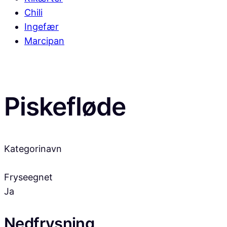
Chili
Ingefær
Marcipan
Piskefløde
Kategorinavn
Fryseegnet
Ja
Nedfrysning