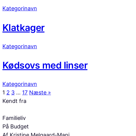
Kategorinavn
Klatkager
Kategorinavn
Kødsovs med linser
Kategorinavn
1
2
3
…
17
Næste »
Kendt fra
Familieliv
På Budget
Af Kristine Melgaard-Mani