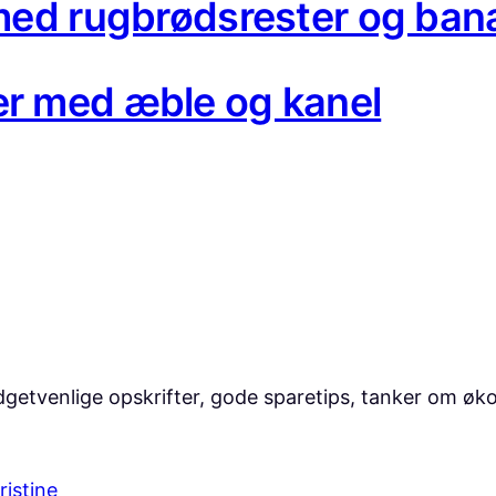
med rugbrødsrester og ban
r med æble og kanel
etvenlige opskrifter, gode sparetips, tanker om økono
ristine