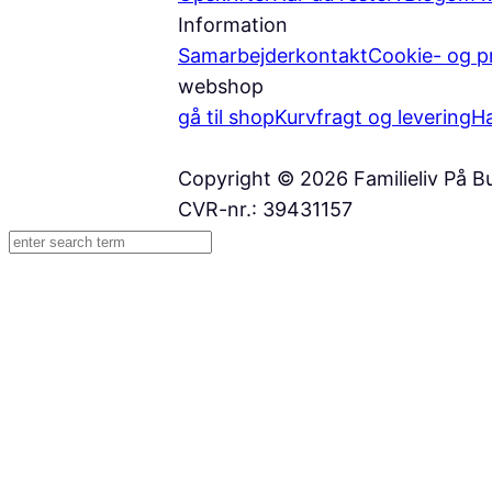
Information
Samarbejder
kontakt
Cookie- og pri
webshop
gå til shop
Kurv
fragt og levering
Ha
Copyright © 2026 Familieliv På B
CVR-nr.: 39431157