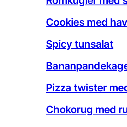
Romkugler med s
Cookies med hav
Spicy tunsalat
Bananpandekage
Pizza twister me
Chokorug med ru