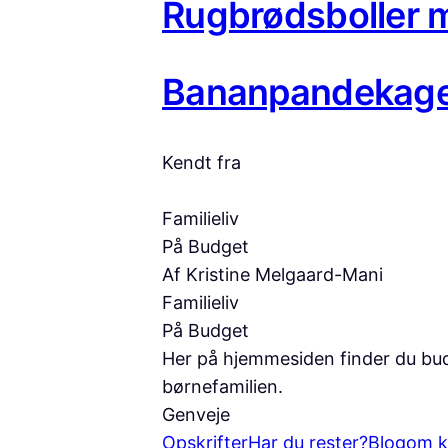
Rugbrødsboller 
Bananpandekage
Kendt fra
Familieliv
På Budget
Af Kristine Melgaard-Mani
Familieliv
På Budget
Her på hjemmesiden finder du budg
børnefamilien.
Genveje
Opskrifter
Har du rester?
Blog
om k