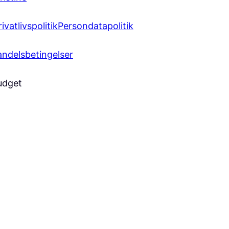
vatlivspolitik
Persondatapolitik
ndelsbetingelser
udget