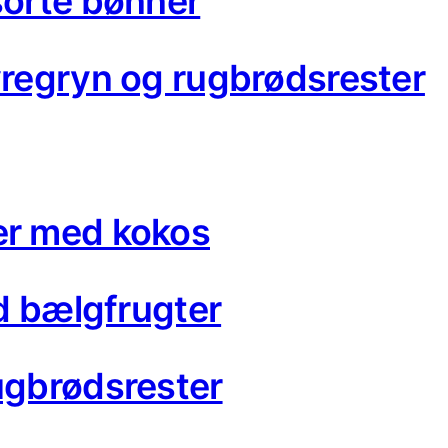
orte bønner
regryn og rugbrødsrester
r med kokos
d bælgfrugter
gbrødsrester