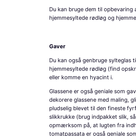
Du kan bruge dem til opbevaring af 
hjemmesyltede rødløg og hjemmela
Gaver
Du kan også genbruge sylteglas ti
hjemmesyltede rødløg (find opskr
eller komme en hyacint i.
Glassene er også geniale som gav
dekorere glassene med maling, glim
pludselig blevet til den fineste fy
slikkrukke (brug indpakket slik, 
opmærksom på, at lugten fra indho
tomatpassata er også geniale so