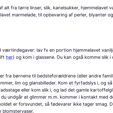
alt fra tørre linser, slik, kanelsukker, hjemmelavet va
vet marmelade, til opbevaring af perler, blyanter og
l værtindegaver: lav fx en portion hjemmelavet vanil
ift
her
) og kom i glassene. Du kan også komme slik i o
er fra børnene til bedsteforældrene (eller andre fa
mer, lim og glansbilleder. Kom et fyrfadslys i, og så
rfadsstage eller kom slik i, og lad det gamle kartoffelg
så du undgår at glimmer m.m. kommer i kontakt med de
ldet er forsvundet, så fødevarer ikke tager smag. De
m blomstervaser.