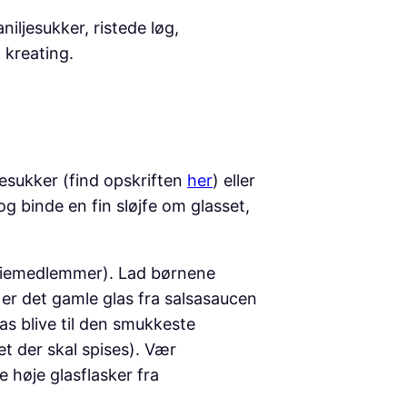
niljesukker, ristede løg,
 kreating.
jesukker (find opskriften
her
) eller
g binde en fin sløjfe om glasset,
miliemedlemmer). Lad børnene
 er det gamle glas fra salsasaucen
las blive til den smukkeste
t der skal spises). Vær
 høje glasflasker fra