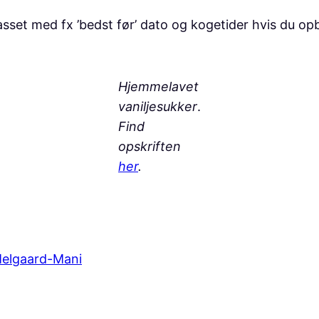
asset med fx ’bedst før’ dato og kogetider hvis du opb
Hjemmelavet
vaniljesukker
.
Find
opskriften
her
.
 Melgaard-Mani