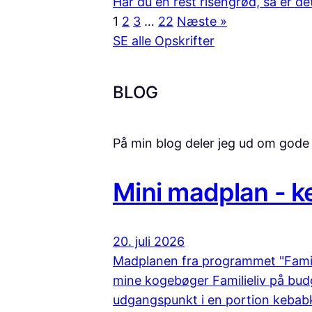
Har du en rest risengrød, så er d
1
2
3
…
22
Næste »
SE alle Opskrifter
BLOG
På min blog deler jeg ud om gode 
Mini madplan - k
20. juli 2026
Madplanen fra programmet "Famili
mine kogebøger Familieliv på bud
udgangspunkt i en portion kebabkr