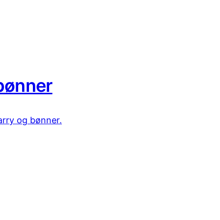
bønner
rry og bønner.