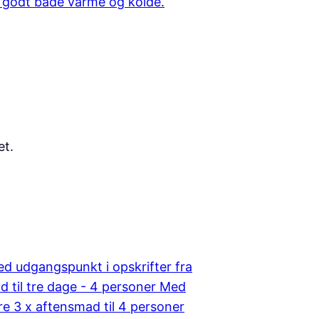
r godt både varme og kolde.
et.
d udgangspunkt i opskrifter fra
 til tre dage - 4 personer Med
re 3 x aftensmad til 4 personer