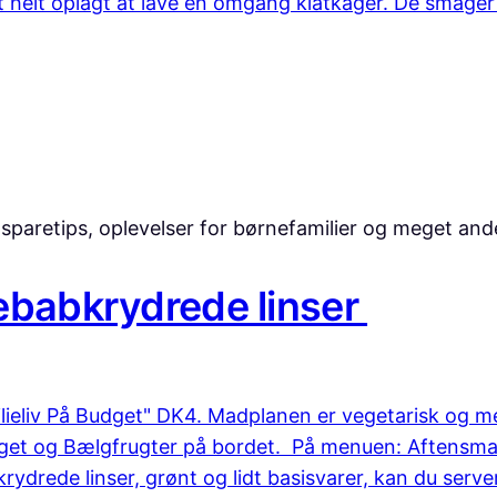
et helt oplagt at lave en omgang klatkager. De smage
sparetips, oplevelser for børnefamilier og meget and
ebabkrydrede linser
eliv På Budget" DK4. Madplanen er vegetarisk og me
get og Bælgfrugter på bordet. På menuen: Aftensmad
ydrede linser, grønt og lidt basisvarer, kan du serve