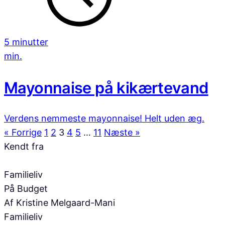
5 minutter
min.
Mayonnaise på kikærtevand
Verdens nemmeste mayonnaise! Helt uden æg.
« Forrige
1
2
3
4
5
…
11
Næste »
Kendt fra
Familieliv
På Budget
Af Kristine Melgaard-Mani
Familieliv