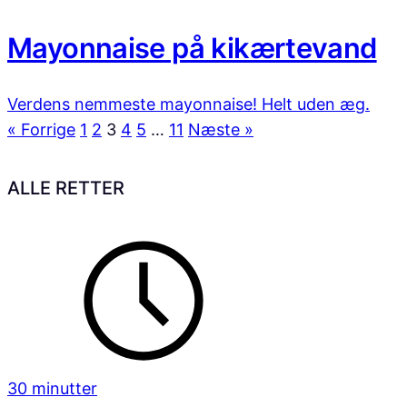
Mayonnaise på kikærtevand
Verdens nemmeste mayonnaise! Helt uden æg.
« Forrige
1
2
3
4
5
…
11
Næste »
ALLE RETTER
30 minutter