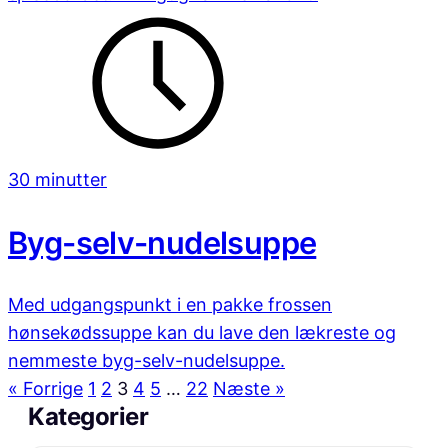
30 minutter
Byg-selv-nudelsuppe
Med udgangspunkt i en pakke frossen
hønsekødssuppe kan du lave den lækreste og
nemmeste byg-selv-nudelsuppe.
« Forrige
1
2
3
4
5
…
22
Næste »
Kategorier