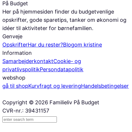
På Budget
Her på hjemmesiden finder du budgetvenlige
opskrifter, gode sparetips, tanker om økonomi og
idéer til aktiviteter for børnefamilien.
Genveje
Opskrifter
Har du rester?
Blog
om kristine
Information
Samarbejder
kontakt
Cookie- og
privatlivspolitik
Persondatapolitik
webshop
gå til shop
Kurv
fragt og levering
Handelsbetingelser
Copyright © 2026 Familieliv På Budget
CVR-nr.: 39431157